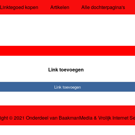
Linktegoed kopen
Artikelen
Alle dochterpagina's
Link toevoegen
Link toevoegen
ight © 2021 Onderdeel van
BaakmanMedia
&
Vrolijk Internet S